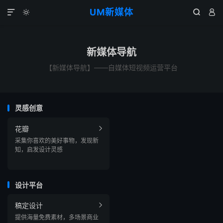
UM新媒体




新媒体导航
【新媒体导航】——自媒体短视频运营平台
灵感创意
花瓣

采集你喜欢的美好事物，发现新
知，启发设计灵感
设计平台
稿定设计

提供海量免费素材，多场景商业