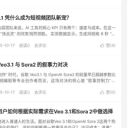
3.1 凭什么成为短视频团队新宠？
容团队来说，AI 工具的核心 KPI 只有两个：速度与成本。在这一
借 “快且灵” 的优势悄然领跑。​ 实测数据显示，生成同规格 8 秒 “美
ast 版本仅需 12 ...
5-10-17
阅读(
)
去评论
赞(
4
)

3.1 与 Sora2 的叙事力对决
创作” 时代，谷歌 Veo3.1 与 OpenAI Sora2 的较量早已超越参数比
视编剧等专业创作者而言，这场对决的核心是 “叙事控制力”。​
踩中专业痛点：首尾帧过渡功...
5-10-17
阅读(
)
去评论
赞(
0
)

如何根据实际需求在Veo 3.1和Sora 2中做选择
入普通人的生活。面对谷歌Veo 3.1和OpenAI Sora 2这两个热
用户的我们，该如何判断哪一款更适合自己？ 访问成本：谁更“亲