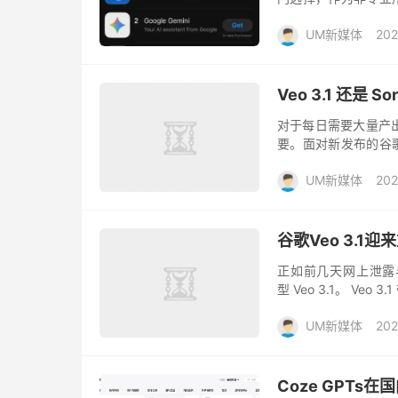
民”？ 目前，Sora 
UM新媒体
202
Veo 3.1 还是
对于每日需要大量产
要。面对新发布的谷歌V
线？ 速度与时长：快节
UM新媒体
202
谷歌Veo 3.1迎
正如前几天网上泄露
型 Veo 3.1。 V
3 的基础上，Veo 3
UM新媒体
202
Coze GPT