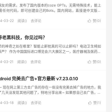
友的需求，发布了国内版本的coze GPTs，无需特殊技术，能上
需任何代码，即可创建自己的Bots。国内网站，直接是中文版本
点击开始使用就可以登陆系统了。Coze GPTs支持抖音...
4-03-22
阅读(
)
去评论
赞(
0
)

养老黑科技，你见过吗？
节的神奇之处在哪里？智能止鼾枕真的可以止鼾吗？电动卫生椅如
尊严？ 作为中国国际进口博览会六大展区之一，医疗器械及医药保
好生活的向往和对健康生活的追求。今年的医疗展区健康养老专区
4-03-21
阅读(
)
去评论
赞(
0
)

roid 完美去广告+官方最新 v7.23.0.10
啦~ 现在网上第三方去广告的存在一些没有完美去掉广告的地方，我
了几天没发现其他问题了，特地分享出来~ 如果想自己去广告，怎
分享成品~ 7.22.0.8 （此版本已过时） 先安装原...
4-03-18
阅读(
)
去评论
赞(
1
)
