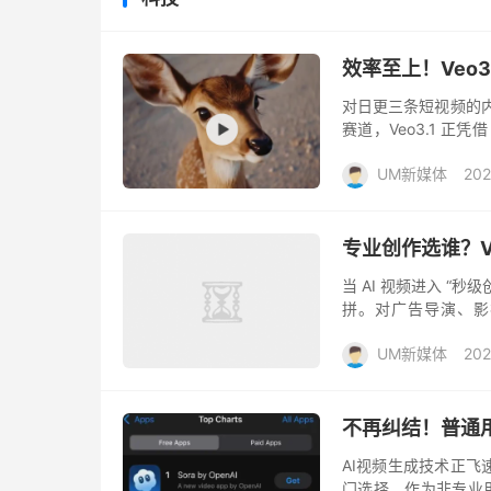
效率至上！Veo
对日更三条短视频的内
赛道，Veo3.1 正凭
食制作” 视频，Veo3.1 F
UM新媒体
202
专业创作选谁？Veo
当 AI 视频进入 “秒级
拼。对广告导演、影
Veo3.1 的更新精准
UM新媒体
202
不再纠结！普通用户
AI视频生成技术正飞速进
门选择，作为非专业