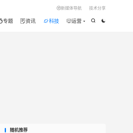

新媒体导航
技术分享

专题
资讯
科技
运营






随机推荐