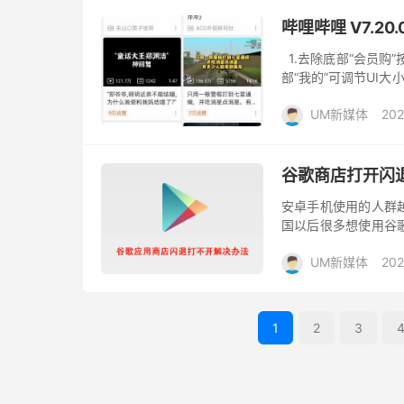
哔哩哔哩 V7.20
1.去除底部“会员购”
部“我的”可调节UI大小
本人喜欢用的一个版本。 
UM新媒体
202
谷歌商店打开闪
安卓手机使用的人群
国以后很多想使用谷
失败，下面就详细的给
UM新媒体
202
退有两...
1
2
3