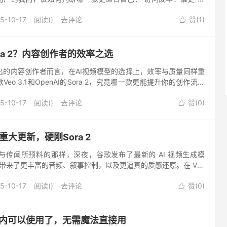
2通过其官方应用（App）提供访问，在推...
5-10-17
阅读(
)
去评论
赞(
1
)

 Sora 2？内容创作者的效率之选
出的内容创作者而言，在AI视频模型的选择上，效率与质量同样重
eo 3.1和OpenAI的Sora 2，究竟哪一款更能提升你的创作流水
奏创作的基石 Sora 2在生成速度上表现突出...
5-10-17
阅读(
)
去评论
赞(
0
)

来重大更新，硬刚Sora 2
与传闻所预料的那样，深夜，谷歌发布了最新的 AI 视频生成模
eo 3.1 带来了更丰富的音频、叙事控制，以及更逼真的质感还原。在 Veo
.1 进一步提升了提示词遵循度，并在...
5-10-17
阅读(
)
去评论
赞(
0
)

s在国内可以使用了，无需魔法直接用