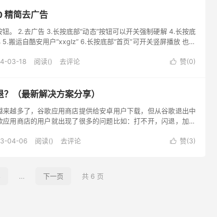
.0 精简去广告
按钮。 2.去广告 3.长按底部“动态”按钮可以开关强制硬解 4.长按底
 5.搬运自酷安用户“xxglz” 6.长按底部“首页”可开关竖屏播放 也是
下载地址https...
4-03-18
阅读(
)
去评论
赞(
0
)

退？（最新解决方案分享）
越来越多了，谷歌应用商店提供给安卓用户下载，但从谷歌退出中
歌应用商店的用户就出现了很多的问题比如：打不开，闪退，加载
大家分享如何解决安卓手机打不开谷歌应用的方法。 Play商店闪
3-04-06
阅读(
)
去评论
赞(
3
)

4
...
下一页
共 6 页