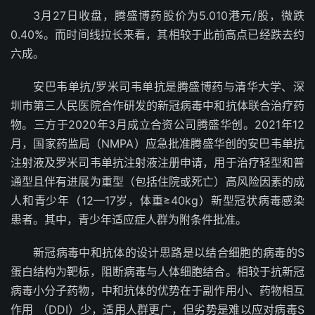
3月27日收盘，腾盛博药股价为5.010港元/股，微跌
0.40%。而时间线拉长来看，其相较于此前高点已经跌去约
六成。
安巴韦单抗/罗米司韦单抗是腾盛博药与清华大学、深
圳市第三人民医院合作研发的新冠病毒中和抗体联合治疗药
物。三方于2020年3月成立合资公司腾盛华创。2021年12
月，国家药监局（NMPA）应急批准腾盛华创的安巴韦单抗
注射液及罗米司韦单抗注射液注册申请，用于治疗轻型和普
通型且伴有进展为重型（包括住院或死亡）高风险因素的成
人和青少年（12—17岁，体重≥40kg）新型冠状病毒感染
患者。其中，青少年适应症人群为附条件批准。
新冠病毒中和抗体的设计思路是以结合细胞的病毒的S
蛋白结构为靶标，阻断病毒与人体细胞结合。相较于抗新冠
病毒小分子药物，中和抗体的优势在于副作用小、药物相互
作用 （DDI）少，适用人群更广，但劣势是难以应对病毒S