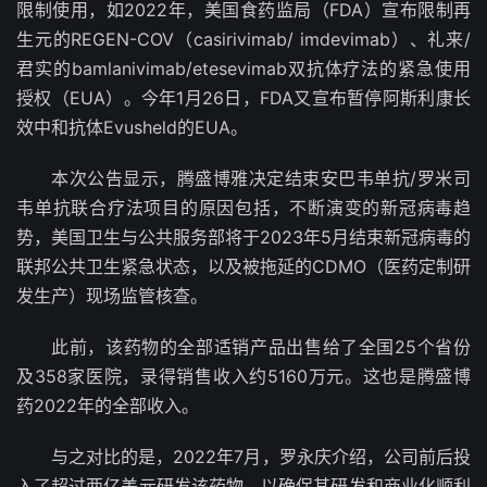
限制使用，如2022年，美国食药监局（FDA）宣布限制再
生元的REGEN-COV（casirivimab/ imdevimab）、礼来/
君实的bamlanivimab/etesevimab双抗体疗法的紧急使用
授权（EUA）。今年1月26日，FDA又宣布暂停阿斯利康长
效中和抗体Evusheld的EUA。
本次公告显示，腾盛博雅决定结束安巴韦单抗/罗米司
韦单抗联合疗法项目的原因包括，不断演变的新冠病毒趋
势，美国卫生与公共服务部将于2023年5月结束新冠病毒的
联邦公共卫生紧急状态，以及被拖延的CDMO（医药定制研
发生产）现场监管核查。
此前，该药物的全部适销产品出售给了全国25个省份
及358家医院，录得销售收入约5160万元。这也是腾盛博
药2022年的全部收入。
与之对比的是，2022年7月，罗永庆介绍，公司前后投
入了超过两亿美元研发该药物，以确保其研发和商业化顺利