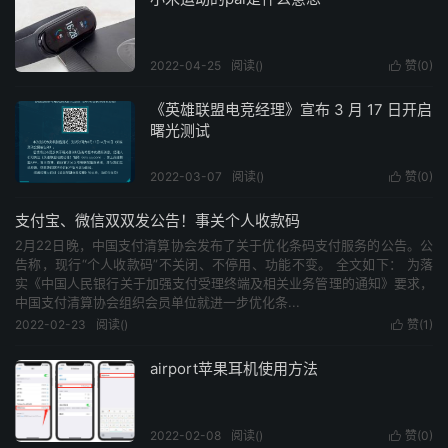
2022-04-25
阅读(
)
赞(
0
)

《英雄联盟电竞经理》宣布 3 月 17 日开启
曙光测试
2022-03-07
阅读(
)
赞(
0
)

支付宝、微信双双发公告！事关个人收款码
2月22日晚，中国支付清算协会发布了关于优化条码支付服务的公告。公
告称，现行“个人收款码”不关闭、不停用、功能不变。 全文如下： 为落
实《中国人民银行关于加强支付受理终端及相关业务管理的通知》要求，
中国支付清算协会组织会员单位就进一步优化条...
2022-02-23
阅读(
)
赞(
1
)

airport苹果耳机使用方法
2022-02-08
阅读(
)
赞(
0
)
