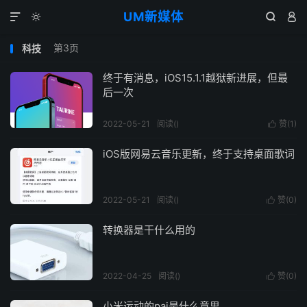
UM新媒体




第3页
科技
终于有消息，iOS15.1.1越狱新进展，但最
后一次
2022-05-21
阅读(
)
赞(
1
)

iOS版网易云音乐更新，终于支持桌面歌词
2022-05-21
阅读(
)
赞(
0
)

转换器是干什么用的
2022-04-25
阅读(
)
赞(
0
)

小米运动的pai是什么意思