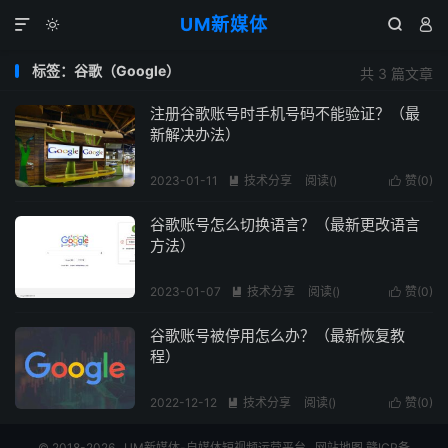
UM新媒体




标签：谷歌（Google）
共 3 篇文章
注册谷歌账号时手机号码不能验证？（最
新解决办法）
2023-01-11
技术分享
阅读(
)
赞(
0
)


谷歌账号怎么切换语言？（最新更改语言
方法）
2023-01-07
技术分享
阅读(
)
赞(
0
)


谷歌账号被停用怎么办？（最新恢复教
程）
2022-12-12
技术分享
阅读(
)
赞(
0
)


© 2018-2026
UM新媒体-自媒体短视频运营平台
网站地图
赣ICP备