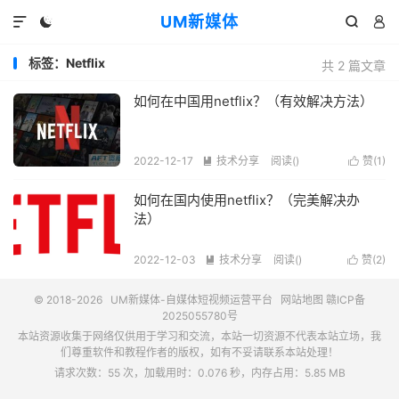
UM新媒体




标签：Netflix
共 2 篇文章
如何在中国用netflix？（有效解决方法）
2022-12-17
技术分享
阅读(
)
赞(
1
)


如何在国内使用netflix？（完美解决办
法）
2022-12-03
技术分享
阅读(
)
赞(
2
)


© 2018-2026
UM新媒体-自媒体短视频运营平台
网站地图
赣ICP备
2025055780号
本站资源收集于网络仅供用于学习和交流，本站一切资源不代表本站立场，我
们尊重软件和教程作者的版权，如有不妥请联系本站处理！
请求次数：55 次，加载用时：0.076 秒，内存占用：5.85 MB