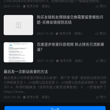
(Title,keyword,description) 5、优秀的网页内容 (一般都是伪原创)...
2021-11-30
技术分享
阅读(
)
赞(
1
)


购买友链和友情链接交换需要留意哪些问
题-买换友链规则总结
2021-11-29
技术分享
阅读(
)
赞(
0
)


百度逐步收录抖音视频 抢占排名引流新渠
道？
2021-11-03
技术分享
阅读(
)
赞(
1
)


最后发一次新站收录的方法
最近很多小伙伴老是问新站怎么收录？ 两个字“资源” 就目前比较流行的
几种收录方法 1、url加密以后去反馈 2、url加密以后去投诉快照 3、快照
301 4、所谓的蜘蛛池（目前市面上都是效果极地） 5、一些骚操作了
https://www...
2021-10-25
技术分享
阅读(
)
赞(
1
)


下一页