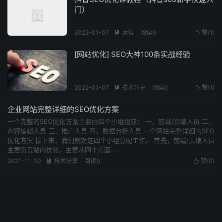
门）
2022-01-07
运营
阅读(
)
赞(
1
)


[网站优化] SEO大神100条实战经验
2022-01-07
技术分享
阅读(
)
赞(
1
)


企业网站完整详细的SEO优化方案
一个完整的SEO优化方案主要由四个小组组成： 一、前端/页编人员 二、
内容编辑人员 三、推广人员 四、数据分析人员 一个网站完整详细的SEO
优化方案 接下来，我们就对这四个小组分配工作。 首先，前端/页编人员
主要负责站内优化，主要从四个方面...
2021-11-30
技术分享
阅读(
)
赞(
0
)

