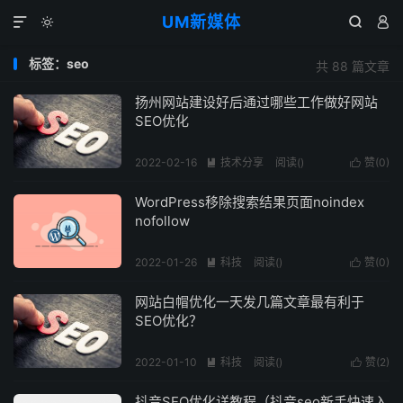
UM新媒体




标签：seo
共 88 篇文章
扬州网站建设好后通过哪些工作做好网站
SEO优化
2022-02-16
技术分享
阅读(
)
赞(
0
)


WordPress移除搜索结果页面noindex
nofollow
2022-01-26
科技
阅读(
)
赞(
0
)


网站白帽优化一天发几篇文章最有利于
SEO优化？
2022-01-10
科技
阅读(
)
赞(
2
)


抖音SEO优化详教程（抖音seo新手快速入