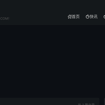
首页
快讯


.COM！
共 2 篇文章