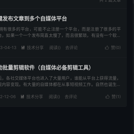
键发布文章到多个自媒体平台
拥有很多的平台，可能不止注册一个平台，而是注册了很多的平
台，如果一个一个发布简直太慢了，而且很繁琐，有没有一个软件
个平台，这样就可以大大的节省自己的时间，让自己可以有更多的
3-04-13
技术分享
阅读(
)
去评论
赞(
0
)


动批量剪辑软件（自媒体必备剪辑工具）
后，各社交媒体平台也进入了大量用户，谁能从平台上获得流量，
现内容变现。有大量的自媒体都在从事短视频工作。自然也诞生了
，比如说电影解说。他们每天会收集不少优质素材，然后通过自己
2-12-06
技术分享
阅读(
)
去评论
赞(
1
)

