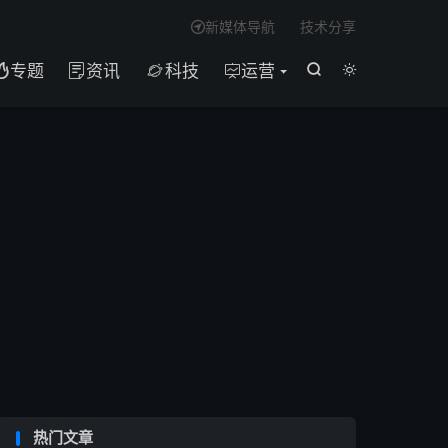

新媒体导航
技术分享

专题
资讯
科技
运营






热门文章