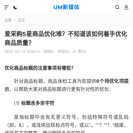
UM新媒体




运营
正文

爱采购5星商品优化难？不知道该如何着手优化
商品质量？
2022-05-13 16:56:10
阅读(
)
评论(0)
赞(
0
)

优化商品标题
的注意事项有哪些？
针对商品标题，商品体检工具为您提供
6个待优化项提
示
，以帮助大家对商品标题进行更有针对性的优化：
(1)
标题含多余字符
是指标题中含有无意义符号，包括特殊符号或乱码
（如，&），或连续出现标点符号，或以“。”“？”“！”结尾，