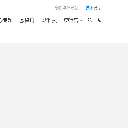

新媒体导航
技术分享

专题
资讯
科技
运营





