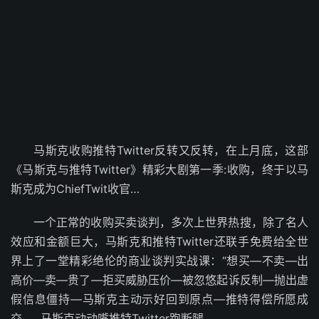
马斯克收购推特Twitter反转又反转，在上月底，这部
《马斯克与推特Twitter》精彩大剧第一季:收购，终于以马
斯克成为ChiefTwit收官…
一个正常的收购买卖谈判，多次上世界热搜，除了名人
效应和金额巨大，马斯克和推特Twitter还联手免费给全世
界上了一堂精彩绝伦的商业谈判实战课：“想买—不卖—出
高价—卖—贵了—拒买威胁压价—被忽悠起诉反制—抛出虚
假信息僵持—马斯克主动示好回到原点—推特得偿所愿成
交……马斯克动动嘴推特Twitter跑断腿