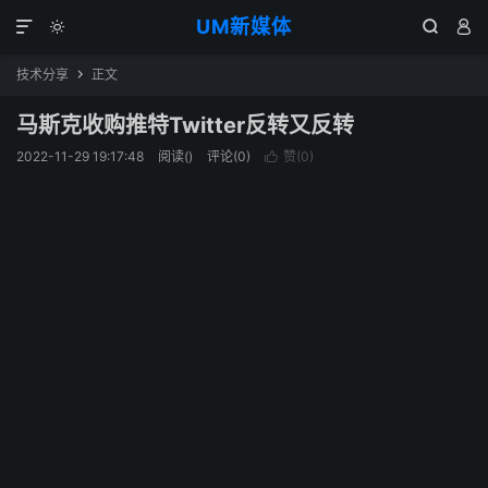
UM新媒体




技术分享
正文

马斯克收购推特Twitter反转又反转
2022-11-29 19:17:48
阅读(
)
评论(0)
赞(
0
)
