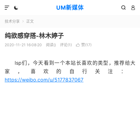
UM新媒体




技术分享
正文

纯欲感穿搭-林木婷子
2020-11-21 16:08:20
阅读(
)
评论(1)
赞(
17
)

lsp们，今天看到一个本站长喜欢的类型，推荐给大
家，喜欢的自行关注：
https://weibo.com/u/5177837067