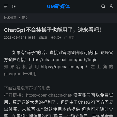
UM新媒体




技术分享
正文

ChatGpt不会挂梯子也能用了，速来看吧！
2023-02-15 13:16:14
阅读(
)
评论(0)
赞(
1
)

如果有“蹄子”的话，直接到官网登陆即可使用。这是官
方登陆连接：
https://chat.openai.com/auth/login
如果宕机就用
https://openai.com/api/
左上角的
playgrond一样用
下面就是没有蹄子的用法：
打开链接：https://open-chat.cn/chat/
没有账号可以免费试
用，算是送给大家的福利了，但是由于ChatGPT官方回复
需付费，未填写KEY默认使用本站提供,但也可能随时欠
费，如果想长期使用的可以购买一个独立账号，带18美金余