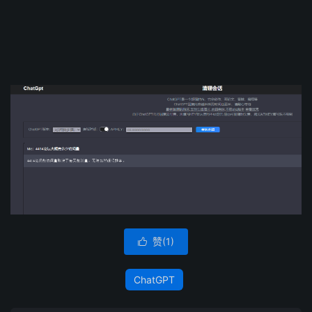
赞(
1
)

ChatGPT