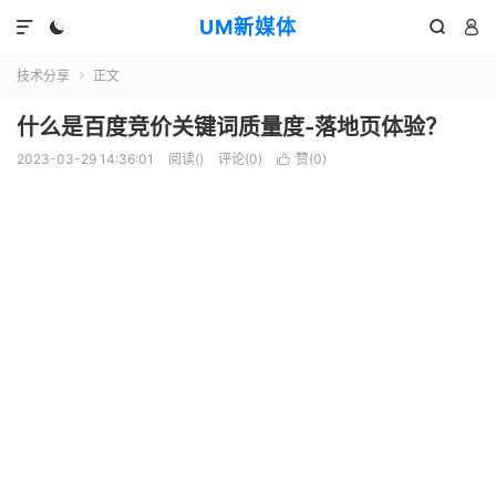
UM新媒体




技术分享
正文

什么是百度竞价关键词质量度-落地页体验？
2023-03-29 14:36:01
阅读(
)
评论(0)
赞(
0
)
