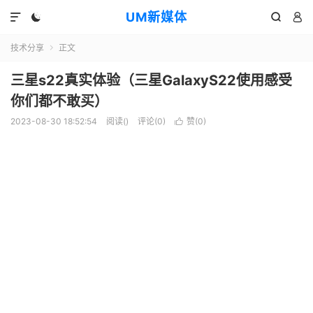
UM新媒体




技术分享
正文

三星s22真实体验（三星GalaxyS22使用感受
你们都不敢买）
2023-08-30 18:52:54
阅读(
)
评论(0)
赞(
0
)
