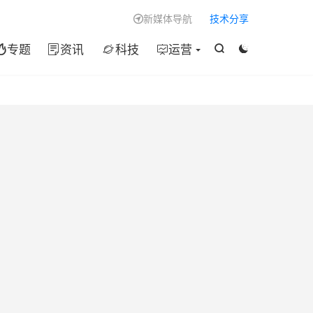

新媒体导航
技术分享

专题
资讯
科技
运营





