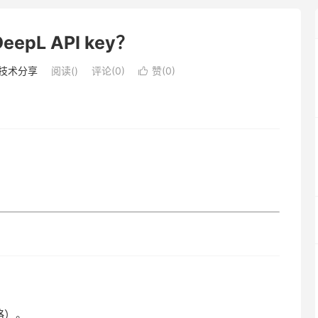
epL API key？
技术分享
阅读(
)
评论(0)
赞(
0
)

略）。