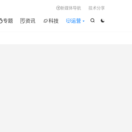

新媒体导航
技术分享

专题
资讯
科技
运营





