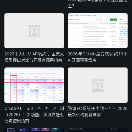
王？
2026十大LLM API推荐：主流大
2026年GitHub最受欢迎的10个
模型接口对比与开发者调用指南
AI开源项目盘点
ChatGPT 5.6全面评测
腾讯EC系统多少钱一年？2026
（2026）：新功能、实测性能对
最新价格套餐详解
比与使用指南