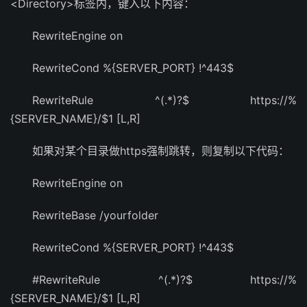
<Directory>标签内，键入以下内容：
RewriteEngine on
RewriteCond %{SERVER_PORT} !^443$
RewriteRule ^(.*)?$ https://%
{SERVER_NAME}/$1 [L,R]
如果对某个目录做https强制跳转，则复制以下代码：
RewriteEngine on
RewriteBase /yourfolder
RewriteCond %{SERVER_PORT} !^443$
#RewriteRule ^(.*)?$ https://%
{SERVER_NAME}/$1 [L,R]