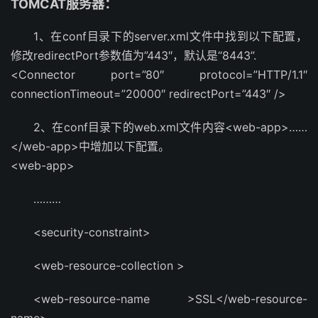
TOMCAT服务器：
1、在conf目录下的server.xml文件中找到以下配置，
修改redirectPort参数值为”443″，默认是“8443”.
<Connector port=”80″ protocol=”HTTP/1.1″
connectionTimeout=”20000″ redirectPort=”443″ />
2、在conf目录下的web.xml文件内容<web-app>……
</web-app>中增加以下配置。
<web-app>
………
<security-constraint>
<web-resource-collection >
<web-resource-name >SSL</web-resource-