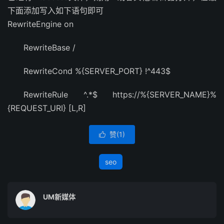
下面添加写入如下语句即可
RewriteEngine on
RewriteBase /
RewriteCond %{SERVER_PORT} !^443$
RewriteRule ^.*$ https://%{SERVER_NAME}%
{REQUEST_URI} [L,R]
赞(
1
)

seo
UM新媒体