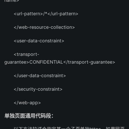
name>
<url-pattern>/*</url-pattern>
</web-resource-collection>
<user-data-constraint>
<transport-
guarantee>CONFIDENTIAL</transport-guarantee>
</user-data-constraint>
</security-constraint>
</web-app>
单独页面通用代码段：