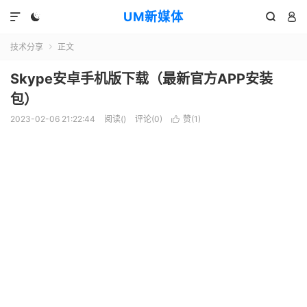
UM新媒体




技术分享
正文

Skype安卓手机版下载（最新官方APP安装
包）
2023-02-06 21:22:44
阅读(
)
评论(0)
赞(
1
)
