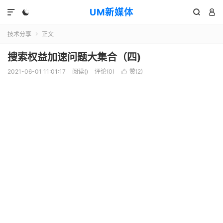
UM新媒体




技术分享
正文

搜索权益加速问题大集合（四)
2021-06-01 11:01:17
阅读(
)
评论(0)
赞(
2
)
