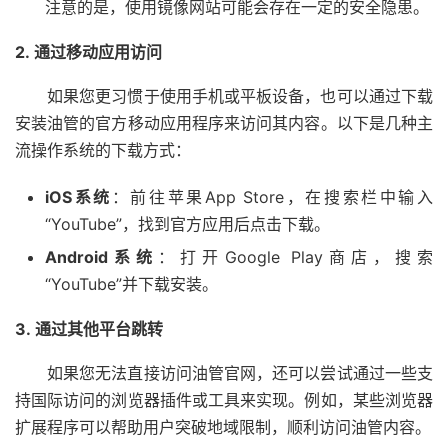
注意的是，使用镜像网站可能会存在一定的安全隐患。
2.
通过移动应用访问
如果您更习惯于使用手机或平板设备，也可以通过下载
安装油管的官方移动应用程序来访问其内容。以下是几种主
流操作系统的下载方式：
iOS系统
：前往苹果App Store，在搜索栏中输入
“YouTube”，找到官方应用后点击下载。
Android系统
：打开Google Play商店，搜索
“YouTube”并下载安装。
3.
通过其他平台跳转
如果您无法直接访问油管官网，还可以尝试通过一些支
持国际访问的浏览器插件或工具来实现。例如，某些浏览器
扩展程序可以帮助用户突破地域限制，顺利访问油管内容。