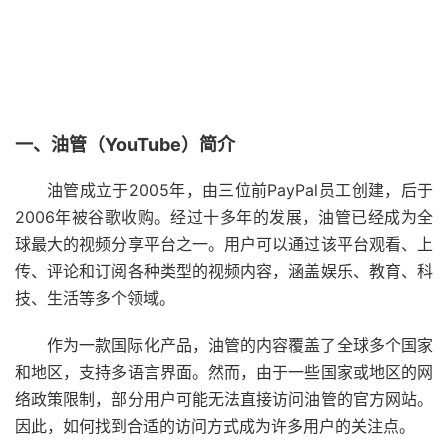
一、油管（YouTube）简介
油管成立于2005年，由三位前PayPal员工创建，后于
2006年被谷歌收购。经过十多年的发展，油管已经成为全
球最大的视频分享平台之一。用户可以通过该平台观看、上
传、评论和订阅各种类型的视频内容，涵盖娱乐、教育、科
技、生活等多个领域。
作为一款国际化产品，油管的内容覆盖了全球多个国家
和地区，支持多语言界面。然而，由于一些国家或地区的网
络政策限制，部分用户可能无法直接访问油管的官方网站。
因此，如何找到合适的访问方式成为许多用户的关注点。