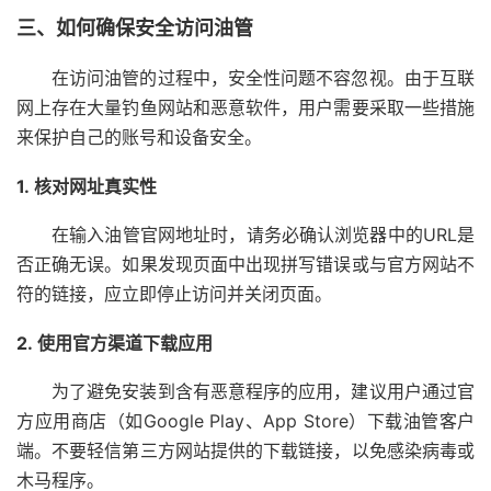
三、如何确保安全访问油管
在访问油管的过程中，安全性问题不容忽视。由于互联
网上存在大量钓鱼网站和恶意软件，用户需要采取一些措施
来保护自己的账号和设备安全。
1.
核对网址真实性
在输入油管官网地址时，请务必确认浏览器中的URL是
否正确无误。如果发现页面中出现拼写错误或与官方网站不
符的链接，应立即停止访问并关闭页面。
2.
使用官方渠道下载应用
为了避免安装到含有恶意程序的应用，建议用户通过官
方应用商店（如Google Play、App Store）下载油管客户
端。不要轻信第三方网站提供的下载链接，以免感染病毒或
木马程序。