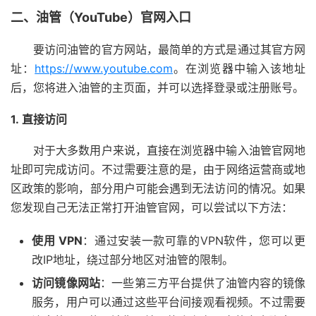
二、油管（YouTube）官网入口
要访问油管的官方网站，最简单的方式是通过其官方网
址：
https://www.youtube.com
。在浏览器中输入该地址
后，您将进入油管的主页面，并可以选择登录或注册账号。
1.
直接访问
对于大多数用户来说，直接在浏览器中输入油管官网地
址即可完成访问。不过需要注意的是，由于网络运营商或地
区政策的影响，部分用户可能会遇到无法访问的情况。如果
您发现自己无法正常打开油管官网，可以尝试以下方法：
使用 VPN
：通过安装一款可靠的VPN软件，您可以更
改IP地址，绕过部分地区对油管的限制。
访问镜像网站
：一些第三方平台提供了油管内容的镜像
服务，用户可以通过这些平台间接观看视频。不过需要