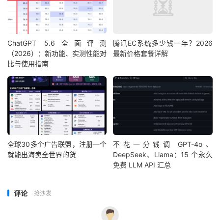
ChatGPT 5.6全面评测
腾讯EC系统多少钱一年？2026
（2026）：新功能、实测性能对
最新价格套餐详解
比与使用指南
全球30多个广告联盟，注册一个
不花一分钱调 GPT-4o、
就能出海卖全世界的货
DeepSeek、Llama：15 个永久
免费 LLM API 汇总
评论
抢沙发