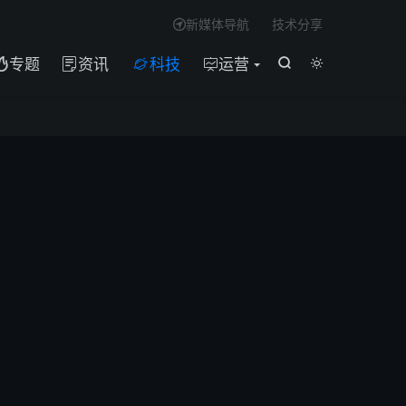

新媒体导航
技术分享

专题
资讯
科技
运营





