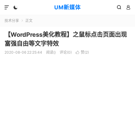
UM新媒体




技术分享
正文

【WordPress美化教程】之鼠标点击页面出现
富强自由等文字特效
2020-08-06 22:25:44
阅读(
)
评论(0)
赞(
2
)
