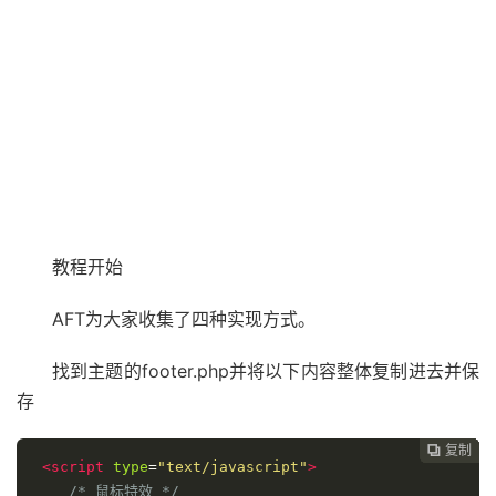
教程开始
AFT为大家收集了四种实现方式。
找到主题的footer.php并将以下内容整体复制进去并保
存
复制
复制
复制
复制
复制
复制






<script
type
=
"text/javascript"
>
/* 鼠标特效 */