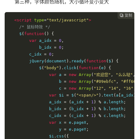
第三种，字体颜色随机，大小循环变小变大
复制
复制
复制
复制




<script
type
=
"text/javascript"
>
/* 鼠标特效 */
    $
(
function
()
{
var
 a_idx 
=
0
,
            b_idx 
=
0
;
        c_idx 
=
0
;
        jQuery
(
document
).
ready
(
function
(
$
)
{
            $
(
"body"
).
click
(
function
(
e
)
{
var
 a 
=
new
Array
(
"欢迎您"
,
"么么哒"
,
                    b 
=
new
Array
(
"#09ebfc"
,
"#ff665
                    c 
=
new
Array
(
"12"
,
"14"
,
"16"
,
var
 $i 
=
 $
(
"<span/>"
).
text
(
a
[
a_idx
])
                a_idx 
=
(
a_idx 
+
1
)
%
 a
.
length
;
                b_idx 
=
(
b_idx 
+
1
)
%
 b
.
length
;
                c_idx 
=
(
c_idx 
+
1
)
%
 c
.
length
;
var
 x 
=
 e
.
pageX
,
                    y 
=
 e
.
pageY
;
                $i
.
css
({