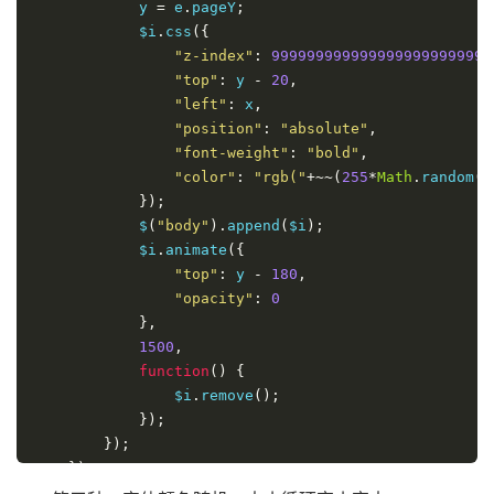
            y 
=
 e
.
pageY
;
            $i
.
css
({
"z-index"
:
9999999999999999999999999
"top"
:
 y 
-
20
,
"left"
:
 x
,
"position"
:
"absolute"
,
"font-weight"
:
"bold"
,
"color"
:
"rgb("
+~~(
255
*
Math
.
random
()
});
            $
(
"body"
).
append
(
$i
);
            $i
.
animate
({
"top"
:
 y 
-
180
,
"opacity"
:
0
},
1500
,
function
()
{
                $i
.
remove
();
});
});
});
</script>