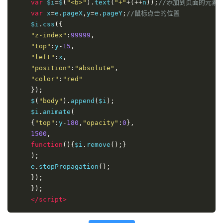
var
 $i
=
$
(
"<b>"
).
text
(
"+"
+(++
n
));
//添加到页面的元素 
var
 x
=
e
.
pageX
,
y
=
e
.
pageY
;
//鼠标点击的位置  
    $i
.
css
({
"z-index"
:
99999
,
"top"
:
y
-
15
,
"left"
:
x
,
"position"
:
"absolute"
,
"color"
:
"red"
});
    $
(
"body"
).
append
(
$i
);
    $i
.
animate
(
{
"top"
:
y
-
180
,
"opacity"
:
0
},
1500
,
function
(){
$i
.
remove
();}
);
    e
.
stopPropagation
();
});
});
</script>