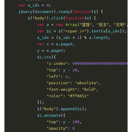
var
 a_idx 
=
0
;
    jQuery
(
document
).
ready
(
function
(
$
)
{
        $
(
"body"
).
click
(
function
(
e
)
{
var
 a 
=
new
Array
(
"富强"
,
"民主"
,
"文明"
,
var
 $i 
=
 $
(
"<span />"
).
text
(
a
[
a_idx
]);
            a_idx 
=
(
a_idx 
+
1
)
%
 a
.
length
;
var
 x 
=
 e
.
pageX
,
            y 
=
 e
.
pageY
;
            $i
.
css
({
"z-index"
:
9999999999999999999999999
"top"
:
 y 
-
20
,
"left"
:
 x
,
"position"
:
"absolute"
,
"font-weight"
:
"bold"
,
"color"
:
"#ff6651"
});
            $
(
"body"
).
append
(
$i
);
            $i
.
animate
({
"top"
:
 y 
-
180
,
"opacity"
:
0