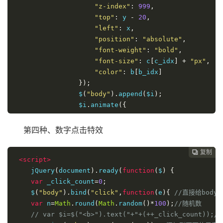
"z-index"
:
999
,
"top"
:
 y 
-
20
,
"left"
:
 x
,
"position"
:
"absolute"
,
"font-weight"
:
"bold"
,
"font-size"
:
 c
[
c_idx
]
+
"px"
,
"color"
:
 b
[
b_idx
]
});
                $
(
"body"
).
append
(
$i
);
                $i
.
animate
({
"top"
:
 y 
-
180
,
"opacity"
:
0
第四种、数字点击特效
},
1500
,
function
()
{
                    $i
.
remove
();
复制
复制
复制



<script>
});
    jQuery
(
document
});
).
ready
(
function
(
$
)
{
var
 _click_count
});
=
0
;
    $
(
"body"
var
 _hmt 
).
bind
=
 _hmt 
(
"click"
||
,
[];
function
(
e
){
//直接给body
})
var
 n
=
Math
.
round
(
Math
.
random
()*
100
);
//随机数  
</script>
// var $i=$("<b>").text("+"+(++_click_count)