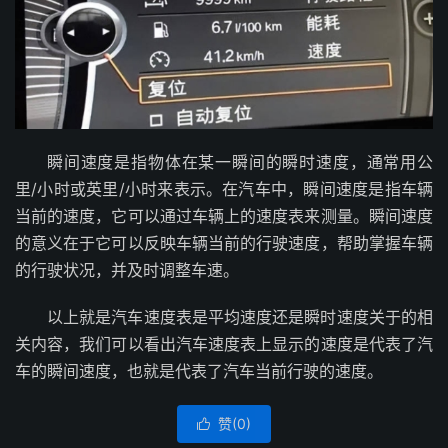
瞬间速度是指物体在某一瞬间的瞬时速度，通常用公
里/小时或英里/小时来表示。在汽车中，瞬间速度是指车辆
当前的速度，它可以通过车辆上的速度表来测量。瞬间速度
的意义在于它可以反映车辆当前的行驶速度，帮助掌握车辆
的行驶状况，并及时调整车速。
以上就是汽车速度表是平均速度还是瞬时速度关于的相
关内容，我们可以看出汽车速度表上显示的速度是代表了汽
车的瞬间速度，也就是代表了汽车当前行驶的速度。
赞(
0
)
