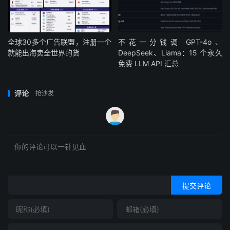
全球30多个广告联盟，注册一个
不花一分钱调 GPT-4o、
就能出海卖全世界的货
DeepSeek、Llama：15 个永久
免费 LLM API 汇总
评论
抢沙发
提交评论