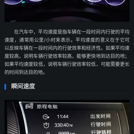
在汽车中，平均速度是指车辆在一段时间内行驶的平均
速度，通常用公里/小时来表示。平均速度的意义在于它可
以反映车辆在一段时间内的行驶效率和经济性。如果平均速
度较高，说明车辆行驶效率较高，能够更快地到达目的地；
如果平均速度较低，说明车辆行驶效率较低，可能需要更长
的时间到达目的地。
瞬间速度