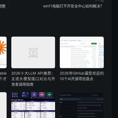
下一篇
期整
win11电脑打不开安全中心如何解决？
able
2026十大LLM API推荐：
2026年GitHub最受欢迎的
哪个才
主流大模型接口对比与开
10个AI开源项目盘点
发者调用指南