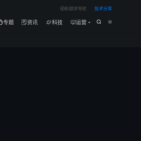

新媒体导航
技术分享

专题
资讯
科技
运营





