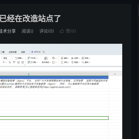
已经在改造站点了
技术分享
阅读(
)
评论(0)
赞(
0
)
