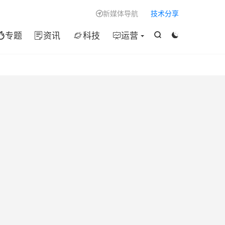

新媒体导航
技术分享

专题
资讯
科技
运营





