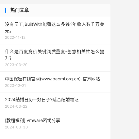
热门文章
没有员工,BuiltWith能赚这么多钱?年收入数千万美
元。
2022-11-12
什么是百度竞价关键词质量度-创意相关性怎么提
升？
2023-03-29
中国保密在线官网(www.baomi.org.cn)-官方网站
2023-12-21
2024结婚日历—好日子?适合结婚领证
2024-03-22
[教程福利] vmware密钥分享
2024-03-30