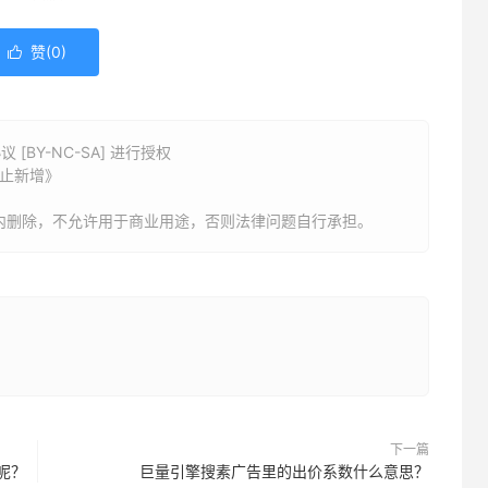
赞(
0
)

BY-NC-SA] 进行授权
停止新增》
内删除，不允许用于商业用途，否则法律问题自行承担。
下一篇
呢？
巨量引擎搜素广告里的出价系数什么意思？