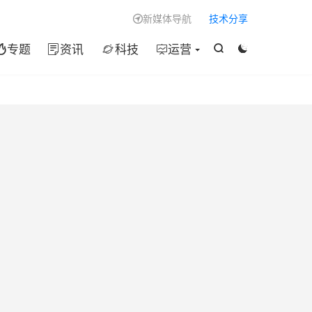

新媒体导航
技术分享

专题
资讯
科技
运营





