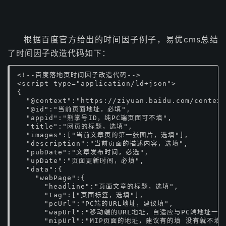
根据百度官方给出的时间因子例子，易优cms总结
了时间因子改造代码如下：
<!--百度落地页时间因子改造代码-->

<script type="application/ld+json">

{

  "@context":"https://ziyuan.baidu.com/context
  "@id":"当前页面地址，必填",

  "appid":"熊掌号ID，纯PC端页面可不填",

  "title":"网页的标题，选填",

  "images":["当前文章页的第一张图片，选填"],

  "description":"当前页面的描述内容，选填",

  "pubDate":"文章发布时间，必选",

  "upDate":"页面更新时间，必填",

  "data":{

    "webPage":{

      "headline":"页面文章的标题，选填",

      "tag":["页面标签，选填"],

      "pcUrl":"PC端的URL地址，建议填",

      "wapUrl":"移动端的URL地址，自适应与PC端地址一样
      "mipUrl":"MIP页面的地址，建议有的填 没有就不填",