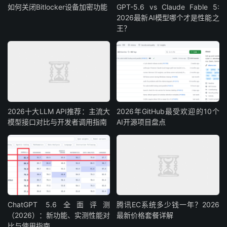
如何关闭Bitlocker设备加密功能
GPT-5.6 vs Claude Fable 5:
2026最新AI模型哪个才是性能之
王？
2026十大LLM API推荐：主流大
2026年GitHub最受欢迎的10个
模型接口对比与开发者调用指南
AI开源项目盘点
ChatGPT 5.6全面评测
腾讯EC系统多少钱一年？2026
（2026）：新功能、实测性能对
最新价格套餐详解
比与使用指南