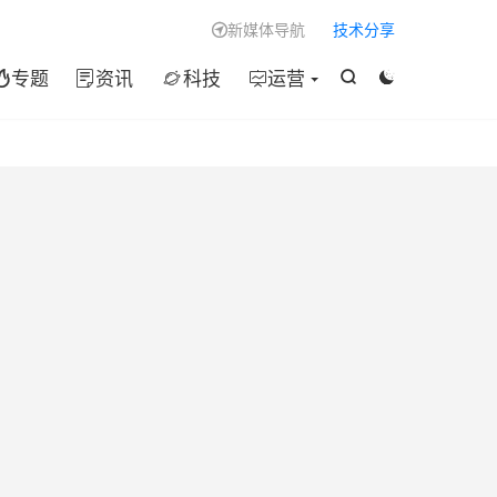

新媒体导航
技术分享

专题
资讯
科技
运营





