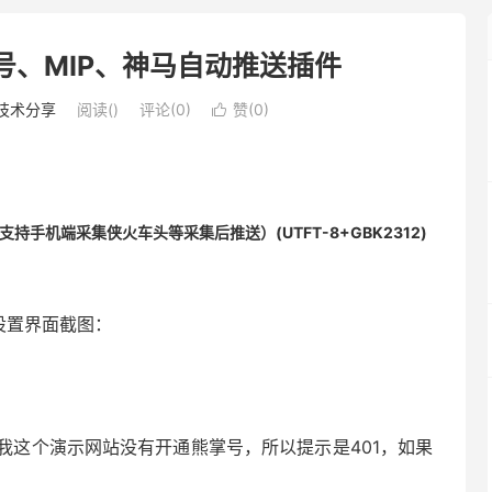
号、MIP、神马自动推送插件
技术分享
阅读(
)
评论(0)
赞(
0
)

持手机端采集侠火车头等采集后推送）(UTFT-8+GBK2312)
设置界面截图：
：
我这个演示网站没有开通熊掌号，所以提示是401，如果