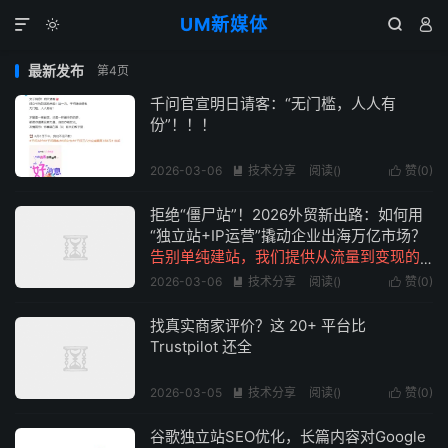
UM新媒体




最新发布
第4页
千问官宣明日请客：“无门槛，人人有
份”！！！
2026-03-06
技术分享
阅读(
)
赞(
0
)


拒绝“僵尸站”！2026外贸新出路：如何用
“独立站+IP运营”撬动企业出海万亿市场？
告别单纯建站，我们提供从流量到变现的
全链路出海解决方案
2026-03-06
技术分享
阅读(
)
赞(
0
)


找真实商家评价？这 20+ 平台比
Trustpilot 还全
2026-03-05
技术分享
阅读(
)
赞(
0
)


谷歌独立站SEO优化，长篇内容对Google