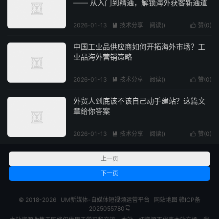
—— 从入门到精通，解锁海外获客新通道
2026-01-13
技术分享
阅读(
)
赞(
0
)


中国工业品供应商如何开拓海外市场？工
业品海外营销策略
2026-01-13
技术分享
阅读(
)
赞(
0
)


外贸人到底该不该自己动手建站？这篇文
章给你答案
2026-01-13
技术分享
阅读(
)
赞(
0
)


上一页
下一页
© 2018-2026
UM新媒体-自媒体短视频运营平台
网站地图
赣ICP备
2025055780号