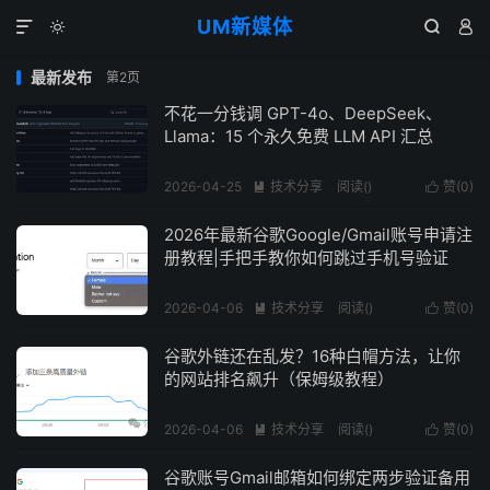
UM新媒体




最新发布
第2页
不花一分钱调 GPT-4o、DeepSeek、
Llama：15 个永久免费 LLM API 汇总
2026-04-25
技术分享
阅读(
)
赞(
0
)


2026年最新谷歌Google/Gmail账号申请注
册教程|手把手教你如何跳过手机号验证
2026-04-06
技术分享
阅读(
)
赞(
0
)


谷歌外链还在乱发？16种白帽方法，让你
的网站排名飙升（保姆级教程）
2026-04-06
技术分享
阅读(
)
赞(
0
)


谷歌账号Gmail邮箱如何绑定两步验证备用