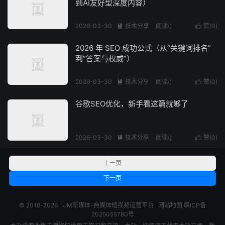
到AI友好型深度内容）
2026-03-30
技术分享
阅读(
)
赞(
0
)


2026 年 SEO 成功公式（从“关键词排名”
到“答案与权威”）
2026-03-30
技术分享
阅读(
)
赞(
0
)


谷歌SEO优化，新手看这篇就够了
2026-03-30
技术分享
阅读(
)
赞(
0
)


上一页
下一页
© 2018-2026
UM新媒体-自媒体短视频运营平台
网站地图
赣ICP备
2025055780号